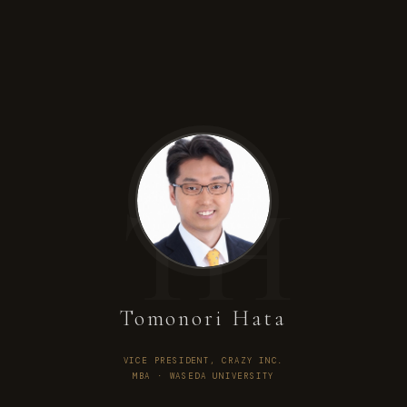
TH
Tomonori Hata
VICE PRESIDENT, CRAZY INC.
MBA · WASEDA UNIVERSITY