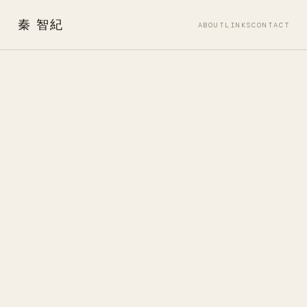
秦 智紀
ABOUT
LINKS
CONTACT